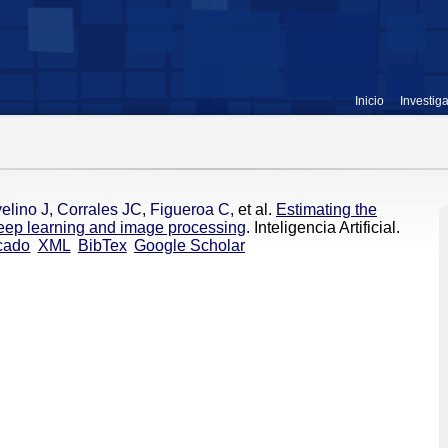
Inicio
Investig
elino J
,
Corrales JC
,
Figueroa C
, et al.
Estimating the
 deep learning and image processing
. Inteligencia Artificial.
cado
XML
BibTex
Google Scholar