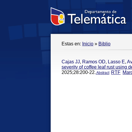
Estas en:
Inicio
»
Biblio
Cajas JJ
,
Ramos OD
,
Lasso E
,
Av
severity of coffee leaf rust using
2025;28:200-22.
RTF
Mar
Abstract