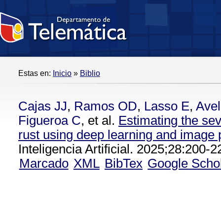
Estas en:
Inicio
»
Biblio
Cajas JJ
,
Ramos OD
,
Lasso E
,
Avel
Figueroa C
, et al.
Estimating the seve
rust using deep learning and image
Inteligencia Artificial. 2025;28:200-2
Marcado
XML
BibTex
Google Scho