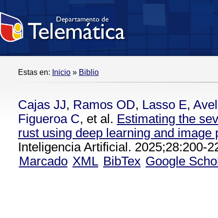
Estas en:
Inicio
»
Biblio
Cajas JJ
,
Ramos OD
,
Lasso E
,
Avel
Figueroa C
, et al.
Estimating the seve
rust using deep learning and image
Inteligencia Artificial. 2025;28:200-2
Marcado
XML
BibTex
Google Scho