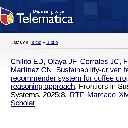
Estas en:
Inicio
»
Biblio
Chilito ED
,
Olaya JF
,
Corrales JC
,
F
Martínez CN
.
Sustainability-driven fe
recommender system for coffee cro
reasoning approach
. Frontiers in S
Systems. 2025;8.
RTF
Marcado
X
Scholar