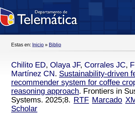
Estas en:
Inicio
»
Biblio
Chilito ED
,
Olaya JF
,
Corrales JC
,
F
Martínez CN
.
Sustainability-driven fe
recommender system for coffee cro
reasoning approach
. Frontiers in S
Systems. 2025;8.
RTF
Marcado
X
Scholar