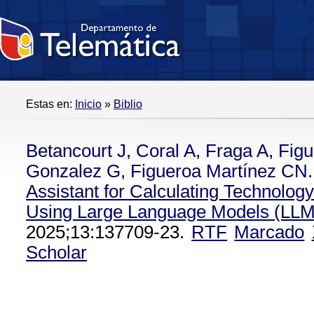
Estas en:
Inicio
»
Biblio
Betancourt J
,
Coral A
,
Fraga A
,
Figu
Gonzalez G
,
Figueroa Martínez CN
.
Assistant for Calculating Technolog
Using Large Language Models (LLM
2025;13:137709-23.
RTF
Marcado
Scholar