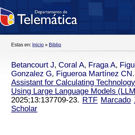
Estas en:
Inicio
»
Biblio
Betancourt J
,
Coral A
,
Fraga A
,
Figu
Gonzalez G
,
Figueroa Martínez CN
.
Assistant for Calculating Technolog
Using Large Language Models (LLM
2025;13:137709-23.
RTF
Marcado
Scholar