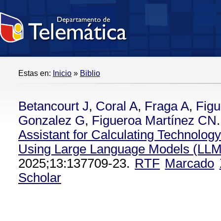
Estas en:
Inicio
»
Biblio
Betancourt J
,
Coral A
,
Fraga A
,
Figu
Gonzalez G
,
Figueroa Martínez CN
.
Assistant for Calculating Technolog
Using Large Language Models (LLM
2025;13:137709-23.
RTF
Marcado
Scholar