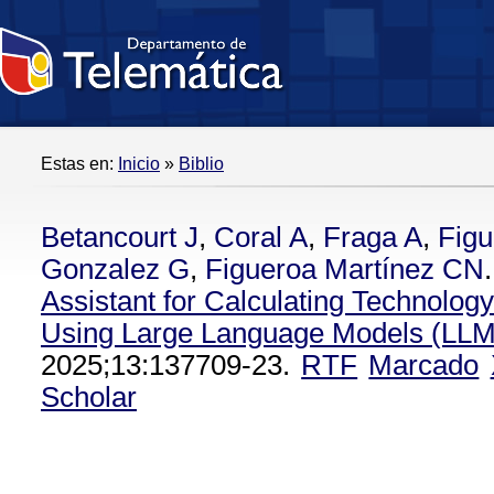
Estas en:
Inicio
»
Biblio
Betancourt J
,
Coral A
,
Fraga A
,
Figu
Gonzalez G
,
Figueroa Martínez CN
.
Assistant for Calculating Technolog
Using Large Language Models (LLM
2025;13:137709-23.
RTF
Marcado
Scholar