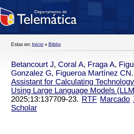
Estas en:
Inicio
»
Biblio
Betancourt J
,
Coral A
,
Fraga A
,
Figu
Gonzalez G
,
Figueroa Martínez CN
.
Assistant for Calculating Technolog
Using Large Language Models (LLM
2025;13:137709-23.
RTF
Marcado
Scholar