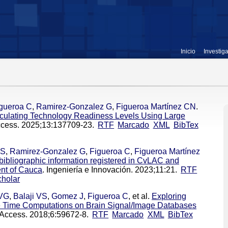
Inicio
Investig
gueroa C
,
Ramirez-Gonzalez G
,
Figueroa Martínez CN
.
 Calculating Technology Readiness Levels Using Large
ccess. 2025;13:137709-23.
RTF
Marcado
XML
BibTex
JS
,
Ramirez-Gonzalez G
,
Figueroa C
,
Figueroa Martínez
f bibliographic information registered in CvLAC and
nt of Cauca
. Ingeniería e Innovación. 2023;11:21.
RTF
holar
VG
,
Balaji VS
,
Gomez J
,
Figueroa C
, et al.
Exploring
Time Computations on Brain Signal/Image Databases
 Access. 2018;6:59672-8.
RTF
Marcado
XML
BibTex