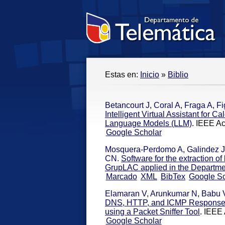
Estas en:
Inicio
»
Biblio
Betancourt J
,
Coral A
,
Fraga A
,
Fi
Intelligent Virtual Assistant for
Language Models (LLM)
. IEEE A
Google Scholar
Mosquera-Perdomo A
,
Galindez 
CN
.
Software for the extraction o
GrupLAC applied in the Departme
Marcado
XML
BibTex
Google Sc
Elamaran V
,
Arunkumar N
,
Babu 
DNS, HTTP, and ICMP Response 
using a Packet Sniffer Tool
. IEEE
Google Scholar