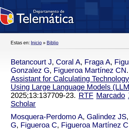
Estas en:
Inicio
»
Biblio
Betancourt J
,
Coral A
,
Fraga A
,
Figu
Gonzalez G
,
Figueroa Martínez CN
.
Assistant for Calculating Technolog
Using Large Language Models (LLM
2025;13:137709-23.
RTF
Marcado
Scholar
Mosquera-Perdomo A
,
Galindez JS
G
,
Figueroa C
,
Figueroa Martínez 