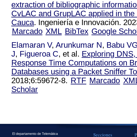
extraction of bibliographic informatio
CvLAC and GrupLAC applied in the 
Cauca
. Ingeniería e Innovación. 202
Marcado
XML
BibTex
Google Scho
Elamaran V
,
Arunkumar N
,
Babu V
J
,
Figueroa C
, et al.
Exploring DNS
Response Time Computations on Br
Databases using a Packet Sniffer To
2018;6:59672-8.
RTF
Marcado
XM
Scholar
Secciones
P
El departamento de Telemática