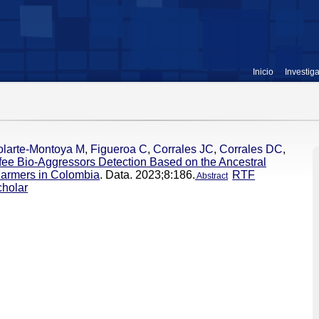
Inicio
Investig
olarte-Montoya M
,
Figueroa C
,
Corrales JC
,
Corrales DC
,
ffee Bio-Aggressors Detection Based on the Ancestral
Farmers in Colombia
. Data. 2023;8:186.
RTF
Abstract
holar