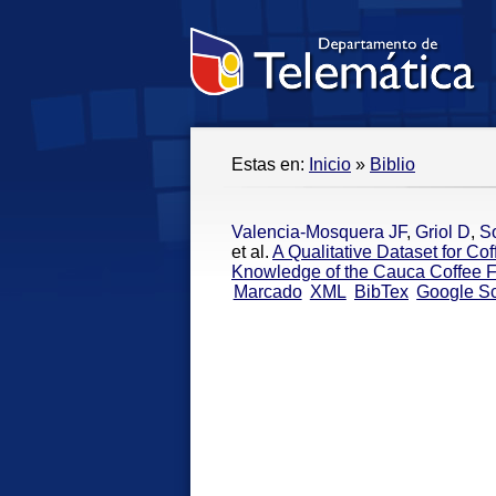
Estas en:
Inicio
»
Biblio
Valencia-Mosquera JF
,
Griol D
,
S
et al.
A Qualitative Dataset for Co
Knowledge of the Cauca Coffee 
Marcado
XML
BibTex
Google Sc