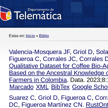
Estas en:
Inicio
»
Biblio
Valencia-Mosquera JF
,
Griol D
,
Sol
Figueroa C
,
Corrales JC
,
Corrales 
Qualitative Dataset for Coffee Bio-
Based on the Ancestral Knowledge o
Farmers in Colombia
. Data. 2023;8:
Marcado
XML
BibTex
Google Scho
Suarez C
,
Griol D
,
Figueroa C
,
Corr
DC
,
Figueroa Martínez CN
.
RustOnt