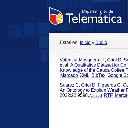
Estas en:
Inicio
»
Biblio
Valencia-Mosquera JF
,
Griol D
,
S
et al.
A Qualitative Dataset for Co
Knowledge of the Cauca Coffee 
Marcado
XML
BibTex
Google Sc
Suarez C
,
Griol D
,
Figueroa C
,
Co
An Ontology to Explain Weather F
2022;22:9598.
RTF
Marca
Abstract