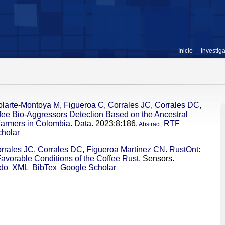
Inicio
Investig
olarte-Montoya M
,
Figueroa C
,
Corrales JC
,
Corrales DC
,
ffee Bio-Aggressors Detection Based on the Ancestral
Farmers in Colombia
. Data. 2023;8:186.
RTF
Abstract
holar
rrales JC
,
Corrales DC
,
Figueroa Martínez CN
.
RustOnt:
avorable Conditions of the Coffee Rust
. Sensors.
do
XML
BibTex
Google Scholar