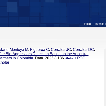
Inicio
Investig
olarte-Montoya M
,
Figueroa C
,
Corrales JC
,
Corrales DC
,
ffee Bio-Aggressors Detection Based on the Ancestral
Farmers in Colombia
. Data. 2023;8:186.
RTF
Abstract
holar