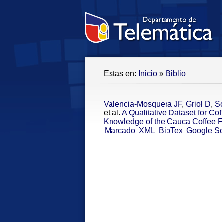
Estas en:
Inicio
»
Biblio
Valencia-Mosquera JF
,
Griol D
,
S
et al.
A Qualitative Dataset for Co
Knowledge of the Cauca Coffee 
Marcado
XML
BibTex
Google Sc