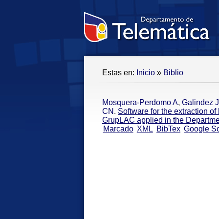
Estas en:
Inicio
»
Biblio
Mosquera-Perdomo A
,
Galindez 
CN
.
Software for the extraction o
GrupLAC applied in the Departme
Marcado
XML
BibTex
Google Sc