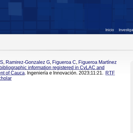
Inicio
Investig
JS
,
Ramirez-Gonzalez G
,
Figueroa C
,
Figueroa Martínez
f bibliographic information registered in CvLAC and
nt of Cauca
. Ingeniería e Innovación. 2023;11:21.
RTF
holar