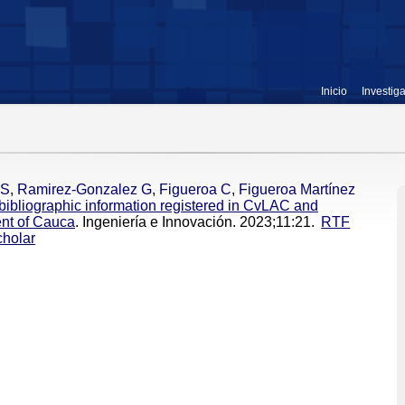
Inicio
Investig
JS
,
Ramirez-Gonzalez G
,
Figueroa C
,
Figueroa Martínez
f bibliographic information registered in CvLAC and
nt of Cauca
. Ingeniería e Innovación. 2023;11:21.
RTF
holar