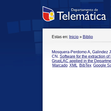
Estas en:
Inicio
»
Biblio
Mosquera-Perdomo A
,
Galindez 
CN
.
Software for the extraction o
GrupLAC applied in the Departme
Marcado
XML
BibTex
Google Sc