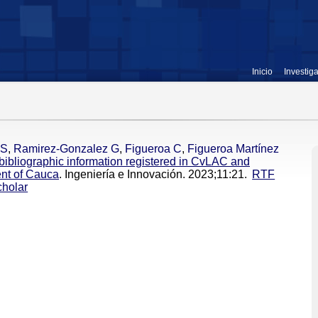
Inicio
Investig
JS
,
Ramirez-Gonzalez G
,
Figueroa C
,
Figueroa Martínez
f bibliographic information registered in CvLAC and
nt of Cauca
. Ingeniería e Innovación. 2023;11:21.
RTF
holar