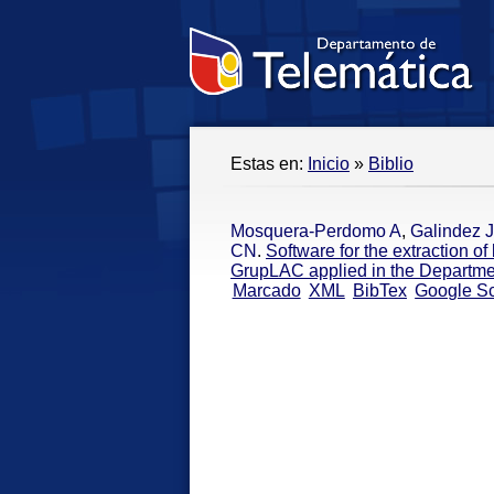
Estas en:
Inicio
»
Biblio
Mosquera-Perdomo A
,
Galindez 
CN
.
Software for the extraction o
GrupLAC applied in the Departme
Marcado
XML
BibTex
Google Sc