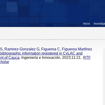
Inicio
Investig
JS
,
Ramirez-Gonzalez G
,
Figueroa C
,
Figueroa Martínez
f bibliographic information registered in CvLAC and
nt of Cauca
. Ingeniería e Innovación. 2023;11:21.
RTF
holar