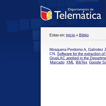
Estas en:
Inicio
»
Biblio
Mosquera-Perdomo A
,
Galindez 
CN
.
Software for the extraction o
GrupLAC applied in the Departme
Marcado
XML
BibTex
Google Sc