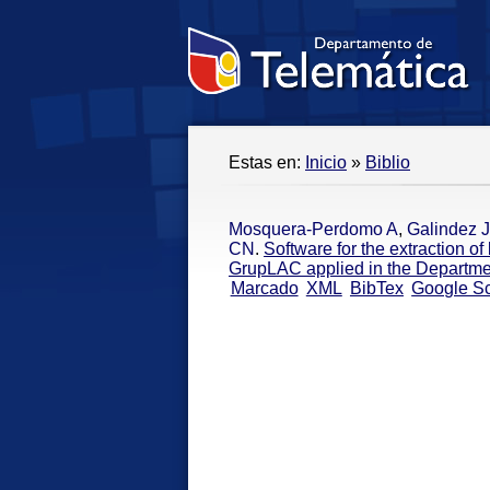
Estas en:
Inicio
»
Biblio
Mosquera-Perdomo A
,
Galindez 
CN
.
Software for the extraction o
GrupLAC applied in the Departme
Marcado
XML
BibTex
Google Sc