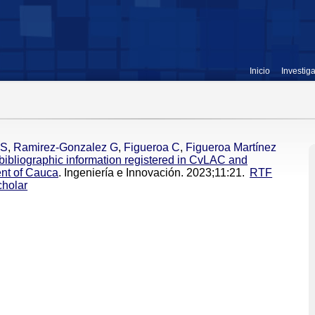
Inicio
Investig
JS
,
Ramirez-Gonzalez G
,
Figueroa C
,
Figueroa Martínez
f bibliographic information registered in CvLAC and
nt of Cauca
. Ingeniería e Innovación. 2023;11:21.
RTF
holar