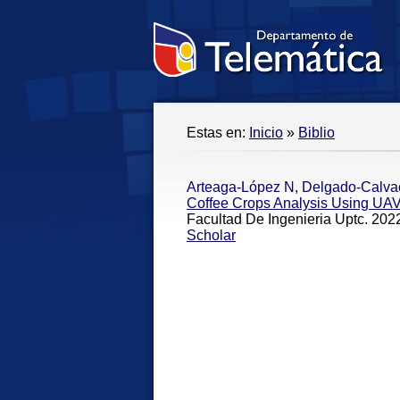
Estas en:
Inicio
»
Biblio
Arteaga-López N
,
Delgado-Calva
Coffee Crops Analysis Using UAV
Facultad De Ingenieria Uptc. 2022
Scholar