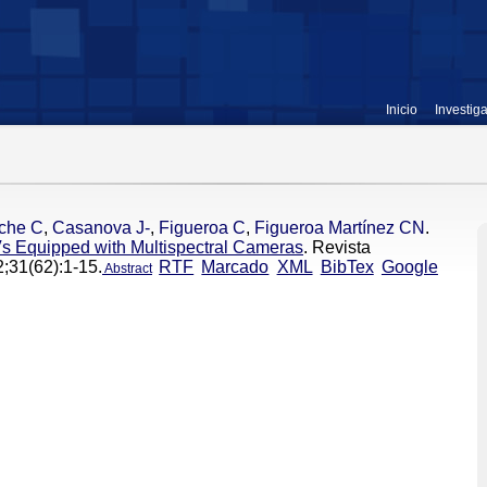
Inicio
Investig
che C
,
Casanova J-
,
Figueroa C
,
Figueroa Martínez CN
.
s Equipped with Multispectral Cameras
. Revista
;31(62):1-15.
RTF
Marcado
XML
BibTex
Google
Abstract