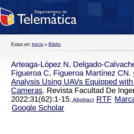
Estas en:
Inicio
»
Biblio
Arteaga-López N
,
Delgado-Calvach
Figueroa C
,
Figueroa Martínez CN
.
Analysis Using UAVs Equipped with 
Cameras
. Revista Facultad De Inge
2022;31(62):1-15.
RTF
Marc
Abstract
Google Scholar