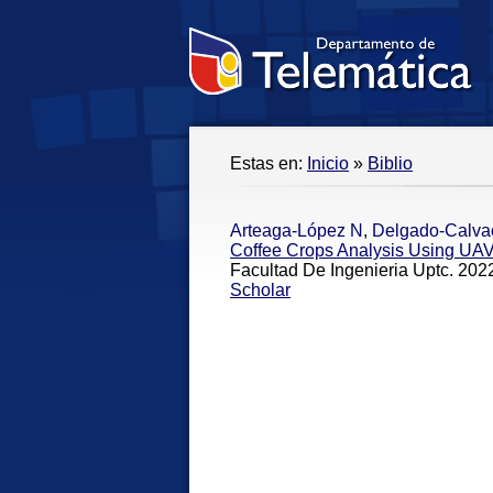
Estas en:
Inicio
»
Biblio
Arteaga-López N
,
Delgado-Calva
Coffee Crops Analysis Using UAV
Facultad De Ingenieria Uptc. 2022
Scholar