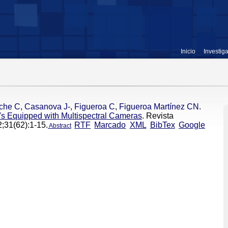
Inicio
Investig
che C
,
Casanova J-
,
Figueroa C
,
Figueroa Martínez CN
.
s Equipped with Multispectral Cameras
. Revista
;31(62):1-15.
RTF
Marcado
XML
BibTex
Google
Abstract