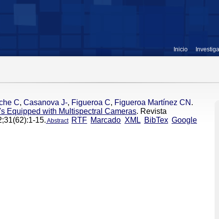
Inicio
Investig
che C
,
Casanova J-
,
Figueroa C
,
Figueroa Martínez CN
.
s Equipped with Multispectral Cameras
. Revista
;31(62):1-15.
RTF
Marcado
XML
BibTex
Google
Abstract