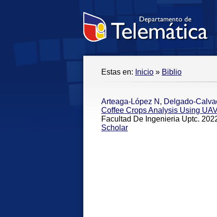
Estas en:
Inicio
»
Biblio
Arteaga-López N
,
Delgado-Calva
Coffee Crops Analysis Using UAV
Facultad De Ingenieria Uptc. 2022
Scholar