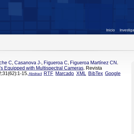
Inicio
Investig
che C
,
Casanova J-
,
Figueroa C
,
Figueroa Martínez CN
.
s Equipped with Multispectral Cameras
. Revista
;31(62):1-15.
RTF
Marcado
XML
BibTex
Google
Abstract