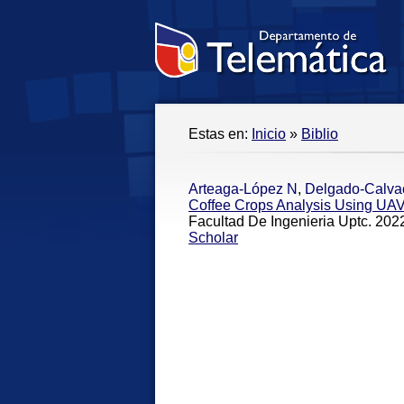
Estas en:
Inicio
»
Biblio
Arteaga-López N
,
Delgado-Calva
Coffee Crops Analysis Using UAV
Facultad De Ingenieria Uptc. 2022
Scholar