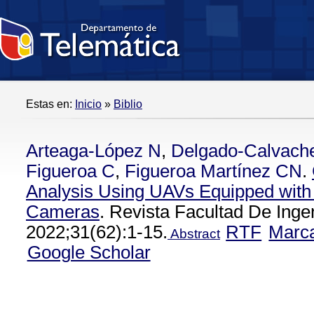
Estas en:
Inicio
»
Biblio
Arteaga-López N
,
Delgado-Calvach
Figueroa C
,
Figueroa Martínez CN
.
Analysis Using UAVs Equipped with 
Cameras
. Revista Facultad De Inge
2022;31(62):1-15.
RTF
Marc
Abstract
Google Scholar