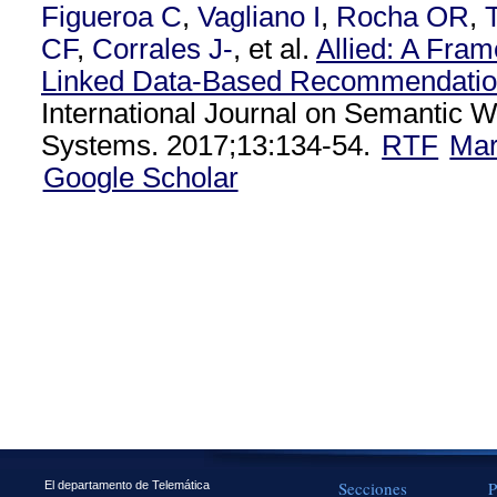
Figueroa C
,
Vagliano I
,
Rocha OR
,
CF
,
Corrales J-
, et al.
Allied: A Fra
Linked Data-Based Recommendatio
International Journal on Semantic 
Systems. 2017;13:134-54.
RTF
Ma
Google Scholar
Secciones
P
El departamento de Telemática