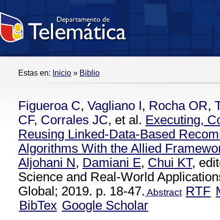
Estas en:
Inicio
»
Biblio
Figueroa C
,
Vagliano I
,
Rocha OR
,
CF
,
Corrales JC
, et al.
Executing, C
Reusing Linked-Data-Based Recom
Algorithms With the Allied Framewo
Aljohani N
,
Damiani E
,
Chui KT
, ed
Science and Real-World Applications
Global; 2019. p. 18-47.
RTF
Abstract
BibTex
Google Scholar