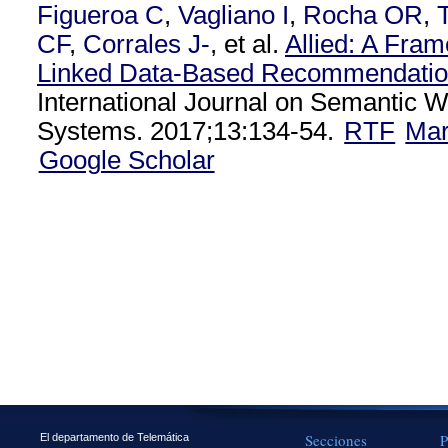
Figueroa C
,
Vagliano I
,
Rocha OR
,
CF
,
Corrales J-
, et al.
Allied: A Fra
Linked Data-Based Recommendatio
International Journal on Semantic 
Systems. 2017;13:134-54.
RTF
Ma
Google Scholar
Secciones
P
El departamento de Telemática