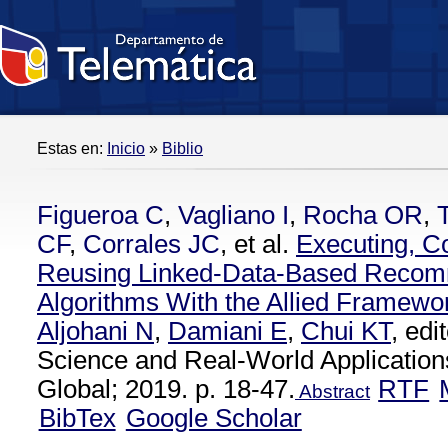
Estas en:
Inicio
»
Biblio
Figueroa C
,
Vagliano I
,
Rocha OR
,
CF
,
Corrales JC
, et al.
Executing, C
Reusing Linked-Data-Based Recom
Algorithms With the Allied Framewo
Aljohani N
,
Damiani E
,
Chui KT
, ed
Science and Real-World Applications
Global; 2019. p. 18-47.
RTF
Abstract
BibTex
Google Scholar