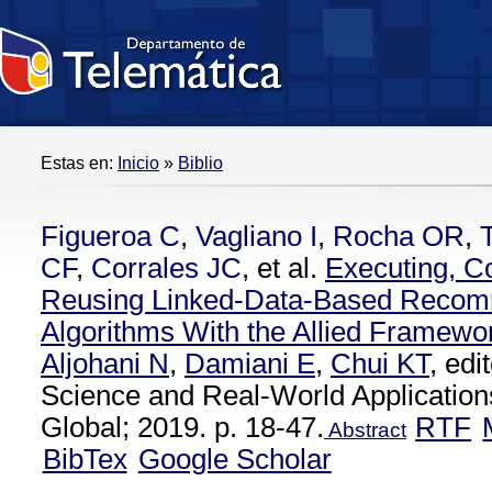
Estas en:
Inicio
»
Biblio
Figueroa C
,
Vagliano I
,
Rocha OR
,
CF
,
Corrales JC
, et al.
Executing, C
Reusing Linked-Data-Based Recom
Algorithms With the Allied Framewo
Aljohani N
,
Damiani E
,
Chui KT
, ed
Science and Real-World Applications
Global; 2019. p. 18-47.
RTF
Abstract
BibTex
Google Scholar