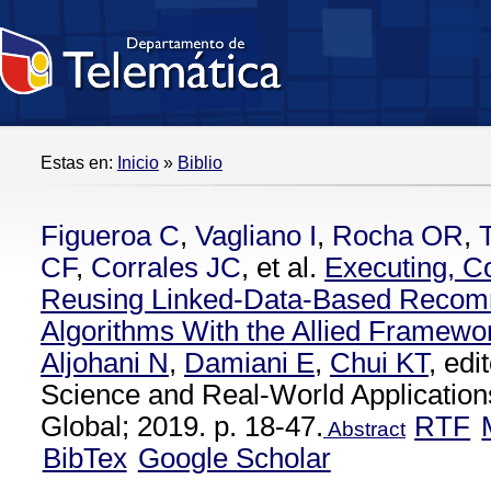
Estas en:
Inicio
»
Biblio
Figueroa C
,
Vagliano I
,
Rocha OR
,
CF
,
Corrales JC
, et al.
Executing, C
Reusing Linked-Data-Based Recom
Algorithms With the Allied Framewo
Aljohani N
,
Damiani E
,
Chui KT
, ed
Science and Real-World Applications
Global; 2019. p. 18-47.
RTF
Abstract
BibTex
Google Scholar