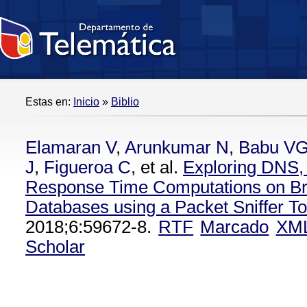
Estas en:
Inicio
»
Biblio
Elamaran V
,
Arunkumar N
,
Babu V
J
,
Figueroa C
, et al.
Exploring DNS
Response Time Computations on Br
Databases using a Packet Sniffer To
2018;6:59672-8.
RTF
Marcado
XM
Scholar