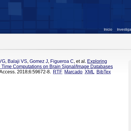
Inicio
Investig
VG
,
Balaji VS
,
Gomez J
,
Figueroa C
, et al.
Exploring
Time Computations on Brain Signal/Image Databases
 Access. 2018;6:59672-8.
RTF
Marcado
XML
BibTex