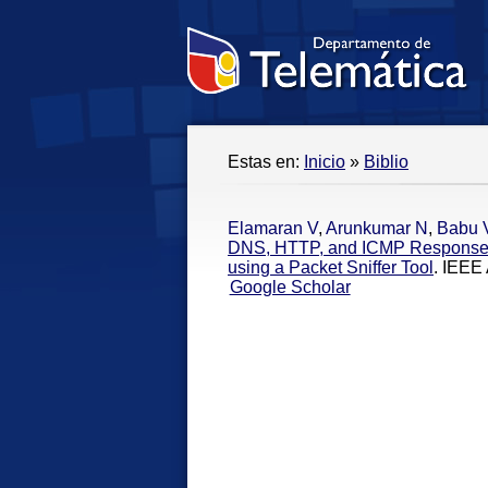
Estas en:
Inicio
»
Biblio
Elamaran V
,
Arunkumar N
,
Babu 
DNS, HTTP, and ICMP Response 
using a Packet Sniffer Tool
. IEEE
Google Scholar