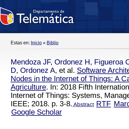
Estas en:
Inicio
»
Biblio
Mendoza JF
,
Ordonez H
,
Figueroa 
D
,
Ordonez A
, et al.
Software Archit
Nodes in the Internet of Things: A C
Agriculture
. In: 2018 Fifth Internati
Internet of Things: Systems, Manag
IEEE; 2018. p. 3-8.
RTF
Mar
Abstract
Google Scholar