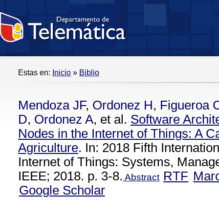
Estas en:
Inicio
»
Biblio
Mendoza JF
,
Ordonez H
,
Figueroa 
D
,
Ordonez A
, et al.
Software Archit
Nodes in the Internet of Things: A C
Agriculture
. In: 2018 Fifth Internati
Internet of Things: Systems, Manag
IEEE; 2018. p. 3-8.
RTF
Mar
Abstract
Google Scholar