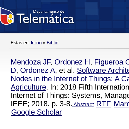
Estas en:
Inicio
»
Biblio
Mendoza JF
,
Ordonez H
,
Figueroa 
D
,
Ordonez A
, et al.
Software Archit
Nodes in the Internet of Things: A C
Agriculture
. In: 2018 Fifth Internati
Internet of Things: Systems, Manag
IEEE; 2018. p. 3-8.
RTF
Mar
Abstract
Google Scholar