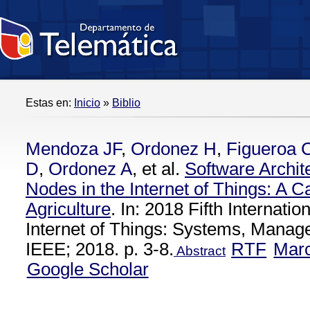
Estas en:
Inicio
»
Biblio
Mendoza JF
,
Ordonez H
,
Figueroa 
D
,
Ordonez A
, et al.
Software Archit
Nodes in the Internet of Things: A C
Agriculture
. In: 2018 Fifth Internati
Internet of Things: Systems, Manag
IEEE; 2018. p. 3-8.
RTF
Mar
Abstract
Google Scholar