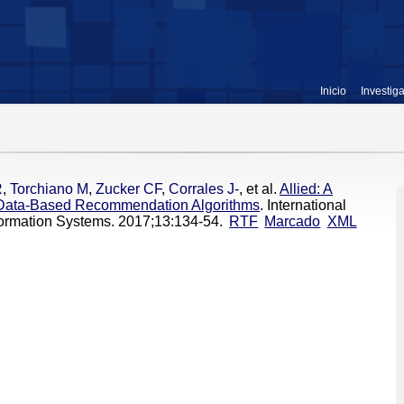
Inicio
Investig
R
,
Torchiano M
,
Zucker CF
,
Corrales J-
, et al.
Allied: A
 Data-Based Recommendation Algorithms
. International
ormation Systems. 2017;13:134-54.
RTF
Marcado
XML