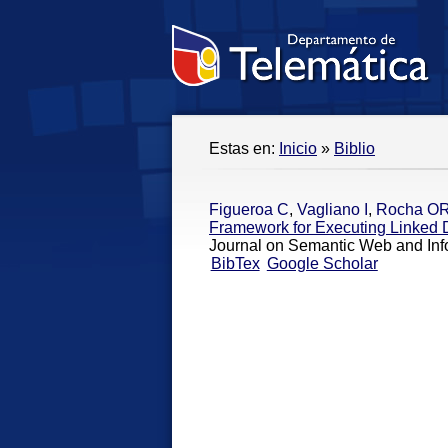
Estas en:
Inicio
»
Biblio
Figueroa C
,
Vagliano I
,
Rocha O
Framework for Executing Linked
Journal on Semantic Web and Inf
BibTex
Google Scholar