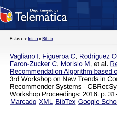
Estas en:
Inicio
»
Biblio
Vagliano I
,
Figueroa C
,
Rodriguez O
Faron-Zucker C
,
Morisio M
, et al.
Re
Recommendation Algorithm based o
3rd Workshop on New Trends in Co
Recommender Systems - CBRecSy
Workshop Proceedings; 2016. p. 31-
Marcado
XML
BibTex
Google Scho