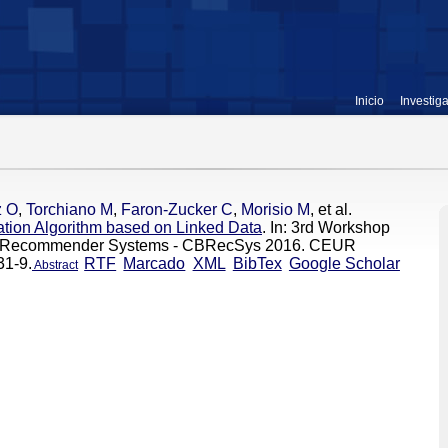
Inicio
Investig
z O
,
Torchiano M
,
Faron-Zucker C
,
Morisio M
, et al.
on Algorithm based on Linked Data
. In: 3rd Workshop
ed Recommender Systems - CBRecSys 2016. CEUR
31-9.
RTF
Marcado
XML
BibTex
Google Scholar
Abstract