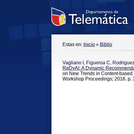
Estas en:
Inicio
»
Biblio
Vagliano I
,
Figueroa C
,
Rodrigue
ReDyAl: A Dynamic Recommendati
on New Trends in Content-bas
Workshop Proceedings; 2016. p. 