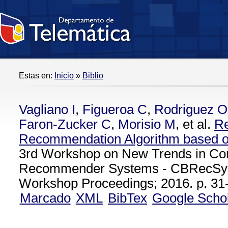
Estas en:
Inicio
»
Biblio
Vagliano I
,
Figueroa C
,
Rodriguez O
Faron-Zucker C
,
Morisio M
, et al.
Re
Recommendation Algorithm based o
3rd Workshop on New Trends in Co
Recommender Systems - CBRecSy
Workshop Proceedings; 2016. p. 31-
Marcado
XML
BibTex
Google Scho