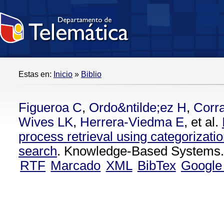
Estas en:
Inicio
»
Biblio
Figueroa C
,
Ordo&ntilde;ez H
,
Corra
Wives LK
,
Herrera-Viedma E
, et al.
process retrieval using categorizati
search
. Knowledge-Based Systems.
RTF
Marcado
XML
BibTex
Google