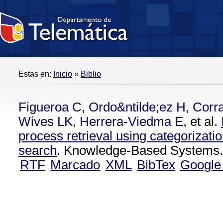
Estas en:
Inicio
»
Biblio
Figueroa C
,
Ordo&ntilde;ez H
,
Corra
Wives LK
,
Herrera-Viedma E
, et al.
process retrieval using categorizati
search
. Knowledge-Based Systems.
RTF
Marcado
XML
BibTex
Google