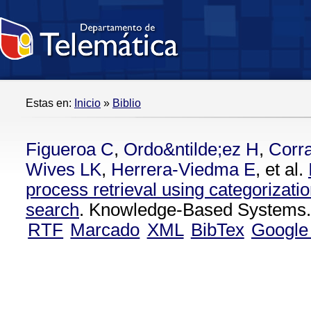
Estas en:
Inicio
»
Biblio
Figueroa C
,
Ordo&ntilde;ez H
,
Corra
Wives LK
,
Herrera-Viedma E
, et al.
process retrieval using categorizati
search
. Knowledge-Based Systems.
RTF
Marcado
XML
BibTex
Google