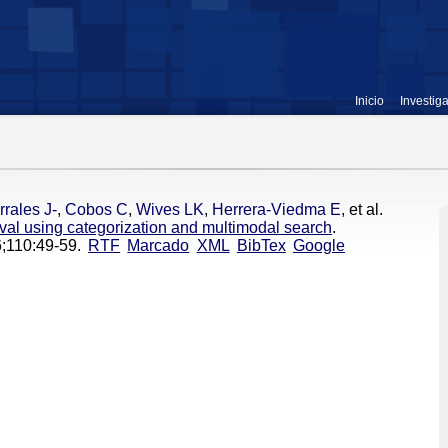
Inicio
Investig
rrales J-
,
Cobos C
,
Wives LK
,
Herrera-Viedma E
, et al.
val using categorization and multimodal search
.
;110:49-59.
RTF
Marcado
XML
BibTex
Google