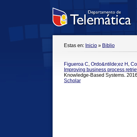
Estas en:
Inicio
»
Biblio
Figueroa C
,
Ordo&ntilde;ez H
,
Co
Improving business process retrie
Knowledge-Based Systems. 2016
Scholar