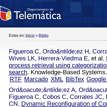
Estas en:
Inicio
»
Biblio
Figueroa C
,
Ordo&ntilde;ez H
,
Corra
Wives LK
,
Herrera-Viedma E
, et al.
process retrieval using categorizati
search
. Knowledge-Based Systems.
RTF
Marcado
XML
BibTex
Google
Ord&oacute;&ntilde;ez A
,
Ord&oacut
Figueroa C
,
Cobos C
,
Corrales JC
,
CN
.
Dynamic Reconfiguration of C