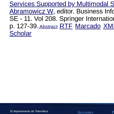
Services Supported by Multimodal 
Abramowicz W
, editor. Business I
SE - 11. Vol 208. Springer Internatio
p. 127-39.
RTF
Marcado
XM
Abstract
Scholar
Secciones
P
El departamento de Telemática