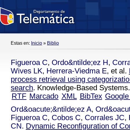
Estas en:
Inicio
»
Biblio
Figueroa C
,
Ordo&ntilde;ez H
,
Corra
Wives LK
,
Herrera-Viedma E
, et al.
process retrieval using categorizati
search
. Knowledge-Based Systems.
RTF
Marcado
XML
BibTex
Google
Ord&oacute;&ntilde;ez A
,
Ord&oacut
Figueroa C
,
Cobos C
,
Corrales JC
,
CN
.
Dynamic Reconfiguration of C