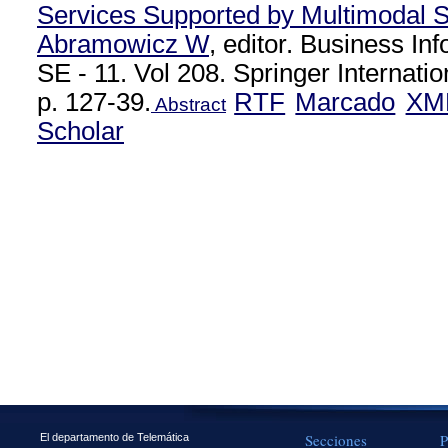
Services Supported by Multimodal 
Abramowicz W
, editor. Business I
SE - 11. Vol 208. Springer Internatio
p. 127-39.
RTF
Marcado
XM
Abstract
Scholar
Secciones
P
El departamento de Telemática