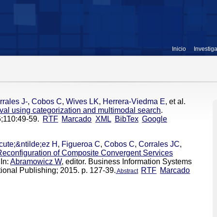
Inicio
Investig
rrales J-
,
Cobos C
,
Wives LK
,
Herrera-Viedma E
, et al.
val using categorization and multimodal search
.
;110:49-59.
RTF
Marcado
XML
BibTex
Google
ute;&ntilde;ez H
,
Figueroa C
,
Cobos C
,
Corrales JC
,
econfiguration of Composite Convergent Services
 In:
Abramowicz W
, editor. Business Information Systems
tional Publishing; 2015. p. 127-39.
RTF
Marcado
Abstract