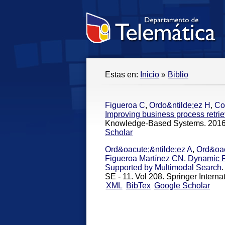
Estas en:
Inicio
»
Biblio
Figueroa C
,
Ordo&ntilde;ez H
,
Co
Improving business process retrie
Knowledge-Based Systems. 2016
Scholar
Ord&oacute;&ntilde;ez A
,
Ord&oac
Figueroa Martínez CN
.
Dynamic R
Supported by Multimodal Search
.
SE - 11. Vol 208. Springer Interna
XML
BibTex
Google Scholar