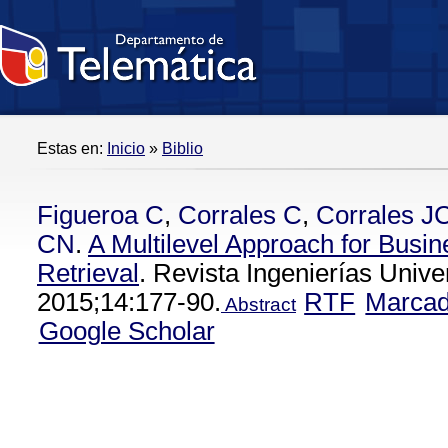
Estas en:
Inicio
»
Biblio
Figueroa C
,
Corrales C
,
Corrales J
CN
.
A Multilevel Approach for Busi
Retrieval
. Revista Ingenierías Unive
2015;14:177-90.
RTF
Marca
Abstract
Google Scholar