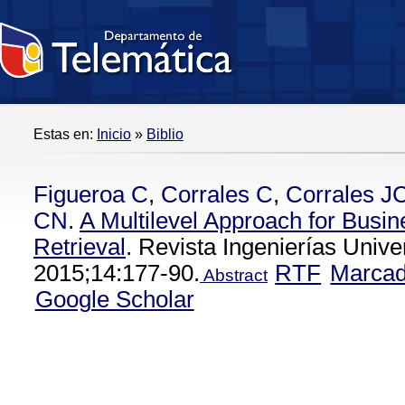
Estas en:
Inicio
»
Biblio
Figueroa C
,
Corrales C
,
Corrales J
CN
.
A Multilevel Approach for Busi
Retrieval
. Revista Ingenierías Unive
2015;14:177-90.
RTF
Marca
Abstract
Google Scholar